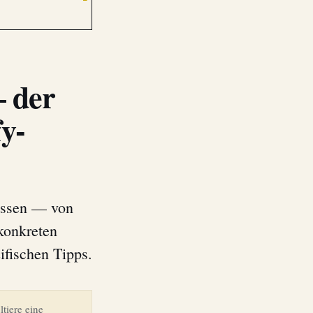
— der
fy-
üssen — von
konkreten
fischen Tipps.
tiere eine