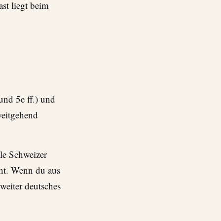
st liegt beim
nd 5e ff.) und
weitgehend
le Schweizer
cht. Wenn du aus
weiter deutsches