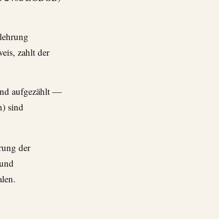
elehrung
is, zahlt der
end aufgezählt —
) sind
erung der
 und
len.