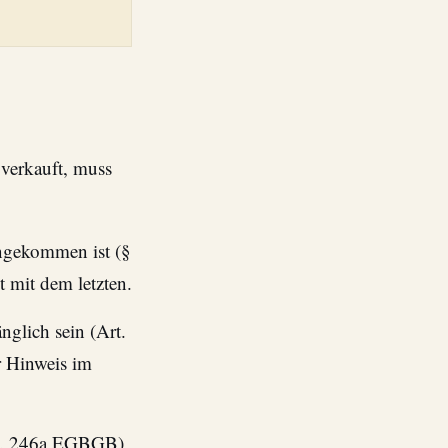
verkauft, muss
ngekommen ist (§
t mit dem letzten.
nglich sein (Art.
r Hinweis im
rt. 246a EGBGB)