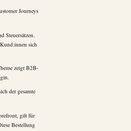
ustomer Journeys
nd Steuersätzen.
e Kund:innen sich
Theme zeigt B2B-
gin.
sich der gesamte
efront, gilt für
Diese Bestellung