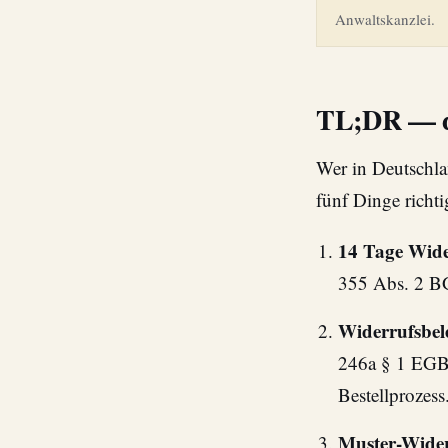
Anwaltskanzlei.
TL;DR — di
Wer in Deutschla
fünf Dinge richti
14 Tage Wider
355 Abs. 2 BGB
Widerrufsbe
246a § 1 EGBG
Bestellprozess
Muster-Wider