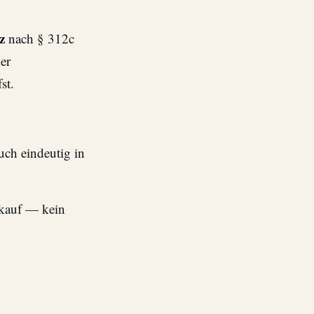
z
nach § 312c
er
st.
uch eindeutig in
nkauf — kein