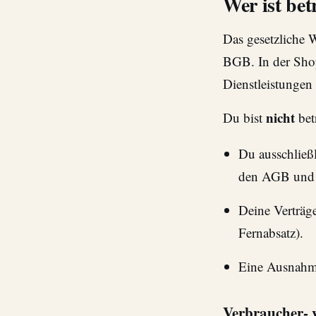
Wer ist be
Das gesetzliche W
BGB. In der Shop
Dienstleistungen
nicht
Du bist
bet
Du ausschließ
den AGB und i
Deine Verträg
Fernabsatz).
Eine Ausnahme
Verbraucher- 